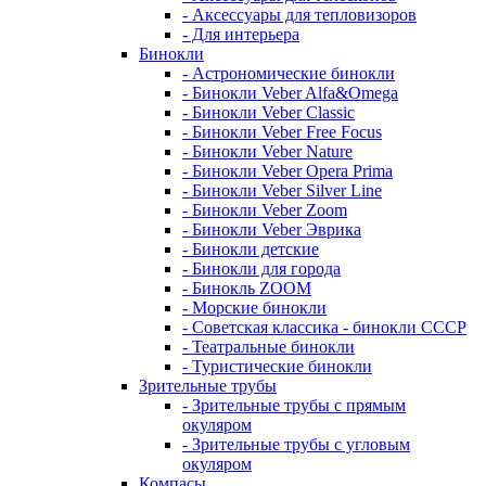
- Аксессуары для тепловизоров
- Для интерьера
Бинокли
- Астрономические бинокли
- Бинокли Veber Alfa&Omega
- Бинокли Veber Classic
- Бинокли Veber Free Focus
- Бинокли Veber Nature
- Бинокли Veber Opera Prima
- Бинокли Veber Silver Line
- Бинокли Veber Zoom
- Бинокли Veber Эврика
- Бинокли детские
- Бинокли для города
- Бинокль ZOOM
- Морские бинокли
- Советская классика - бинокли СССР
- Театральные бинокли
- Туристические бинокли
Зрительные трубы
- Зрительные трубы с прямым
окуляром
- Зрительные трубы с угловым
окуляром
Компасы