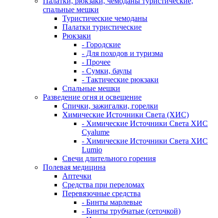
Палатки, рюкзаки, чемоданы туристические,
спальные мешки
Туристические чемоданы
Палатки туристические
Рюкзаки
- Городские
- Для походов и туризма
- Прочее
- Сумки, баулы
- Тактические рюкзаки
Спальные мешки
Разведение огня и освещение
Спички, зажигалки, горелки
Химические Источники Света (ХИС)
- Химические Источники Света ХИС
Cyalume
- Химические Источники Света ХИС
Lumio
Свечи длительного горения
Полевая медицина
Аптечки
Средства при переломах
Перевязочные средства
- Бинты марлевые
- Бинты трубчатые (сеточкой)