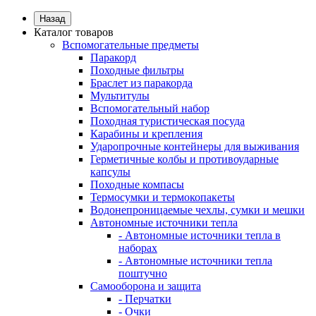
Назад
Каталог товаров
Вспомогательные предметы
Паракорд
Походные фильтры
Браслет из паракорда
Мультитулы
Вспомогательный набор
Походная туристическая посуда
Карабины и крепления
Ударопрочные контейнеры для выживания
Герметичные колбы и противоударные
капсулы
Походные компасы
Термосумки и термокопакеты
Водонепроницаемые чехлы, сумки и мешки
Автономные источники тепла
- Автономные источники тепла в
наборах
- Автономные источники тепла
поштучно
Самооборона и защита
- Перчатки
- Очки