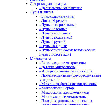
Лазерные дальномеры
- Дальномеры компактные
Лупы и линзы
- Бинокулярные лупы
- Линзы Френеля
- Лупы измерительные
- Лупы налобные
- Лупы настольные
- Лупы с подсветкой
- Лупы с ручкой
- Лупы складные
- Лупы-лампы (косметологические
лупы с подсветкой)
Микроскопы
- Бинокулярные микроскопы
- Детские микроскопы
- Инвертированные микроскопы
- Люминесцентные (флуоресцентные)
микроскопы
- Металлографические микроскопы
- Микроскопы Soptop
- Микроскопы для школьников
- Монокулярные микроскопы
- Поляризационные микроскопы
- Промышленные микроскопы