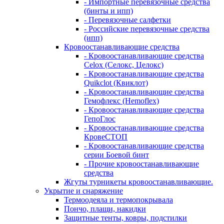
- Импортные перевязочные средства
(бинты и ипп)
- Перевязочные салфетки
- Российские перевязочные средства
(ипп)
Кровоостанавливающие средства
- Кровоостанавливающие средства
Celox (Селокс, Целокс)
- Кровоостанавливающие средства
Quikclot (Квиклот)
- Кровоостанавливающие средства
Гемофлекс (Hemoflex)
- Кровоостанавливающие средства
ГепоГлос
- Кровоостанавливающие средства
КровеСТОП
- Кровоостанавливающие средства
серии Боевой бинт
- Прочие кровоостанавливающие
средства
Жгуты турникеты кровоостанавливающие.
Укрытие и снаряжение
Термоодеяла и термопокрывала
Пончо, плащи, накидки
Защитные тенты, ковры, подстилки