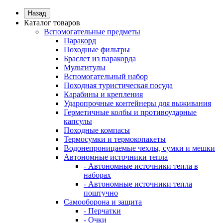
Назад
Каталог товаров
Вспомогательные предметы
Паракорд
Походные фильтры
Браслет из паракорда
Мультитулы
Вспомогательный набор
Походная туристическая посуда
Карабины и крепления
Ударопрочные контейнеры для выживания
Герметичные колбы и противоударные
капсулы
Походные компасы
Термосумки и термокопакеты
Водонепроницаемые чехлы, сумки и мешки
Автономные источники тепла
- Автономные источники тепла в
наборах
- Автономные источники тепла
поштучно
Самооборона и защита
- Перчатки
- Очки