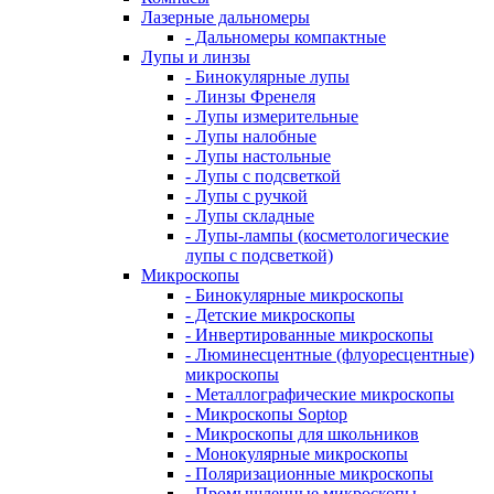
Лазерные дальномеры
- Дальномеры компактные
Лупы и линзы
- Бинокулярные лупы
- Линзы Френеля
- Лупы измерительные
- Лупы налобные
- Лупы настольные
- Лупы с подсветкой
- Лупы с ручкой
- Лупы складные
- Лупы-лампы (косметологические
лупы с подсветкой)
Микроскопы
- Бинокулярные микроскопы
- Детские микроскопы
- Инвертированные микроскопы
- Люминесцентные (флуоресцентные)
микроскопы
- Металлографические микроскопы
- Микроскопы Soptop
- Микроскопы для школьников
- Монокулярные микроскопы
- Поляризационные микроскопы
- Промышленные микроскопы