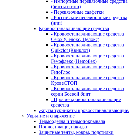
- Импортные перевязочные средства
(бинты и ипп)
- Перевязочные салфетки
- Российские перевязочные средства
(ипп)
Кровоостанавливающие средства
- Кровоостанавливающие средства
Celox (Селокс, Целокс)
- Кровоостанавливающие средства
Quikclot (Квиклот)
- Кровоостанавливающие средства
Гемофлекс (Hemoflex)
- Кровоостанавливающие средства
ГепоГлос
- Кровоостанавливающие средства
КровеСТОП
- Кровоостанавливающие средства
серии Боевой бинт
- Прочие кровоостанавливающие
средства
Жгуты турникеты кровоостанавливающие.
Укрытие и снаряжение
Термоодеяла и термопокрывала
Пончо, плащи, накидки
Защитные тенты, ковры, подстилки