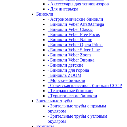
- Аксессуары для тепловизоров
- Для интерьера
Бинокли
- Астрономические бинокли
- Бинокли Veber Alfa&Omega
- Бинокли Veber Classic
- Бинокли Veber Free Focus
- Бинокли Veber Nature
- Бинокли Veber Opera Prima
- Бинокли Veber Silver Line
- Бинокли Veber Zoom
- Бинокли Veber Эврика
- Бинокли детские
- Бинокли для города
- Бинокль ZOOM
- Морские бинокли
- Советская классика - бинокли СССР
- Театральные бинокли
- Туристические бинокли
Зрительные трубы
- Зрительные трубы с прямым
окуляром
- Зрительные трубы с угловым
окуляром
Компасы