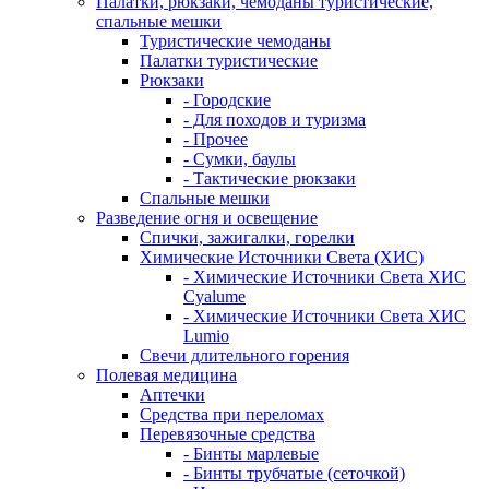
Палатки, рюкзаки, чемоданы туристические,
спальные мешки
Туристические чемоданы
Палатки туристические
Рюкзаки
- Городские
- Для походов и туризма
- Прочее
- Сумки, баулы
- Тактические рюкзаки
Спальные мешки
Разведение огня и освещение
Спички, зажигалки, горелки
Химические Источники Света (ХИС)
- Химические Источники Света ХИС
Cyalume
- Химические Источники Света ХИС
Lumio
Свечи длительного горения
Полевая медицина
Аптечки
Средства при переломах
Перевязочные средства
- Бинты марлевые
- Бинты трубчатые (сеточкой)