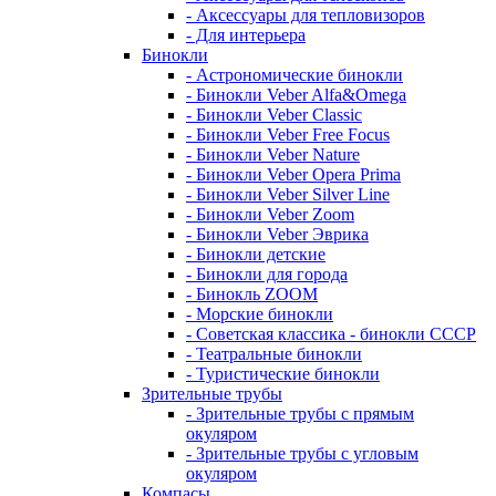
- Аксессуары для тепловизоров
- Для интерьера
Бинокли
- Астрономические бинокли
- Бинокли Veber Alfa&Omega
- Бинокли Veber Classic
- Бинокли Veber Free Focus
- Бинокли Veber Nature
- Бинокли Veber Opera Prima
- Бинокли Veber Silver Line
- Бинокли Veber Zoom
- Бинокли Veber Эврика
- Бинокли детские
- Бинокли для города
- Бинокль ZOOM
- Морские бинокли
- Советская классика - бинокли СССР
- Театральные бинокли
- Туристические бинокли
Зрительные трубы
- Зрительные трубы с прямым
окуляром
- Зрительные трубы с угловым
окуляром
Компасы