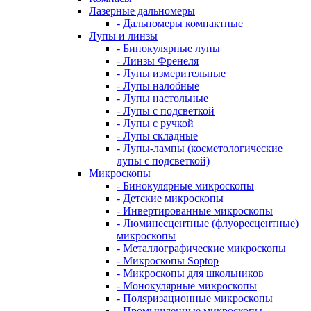
Лазерные дальномеры
- Дальномеры компактные
Лупы и линзы
- Бинокулярные лупы
- Линзы Френеля
- Лупы измерительные
- Лупы налобные
- Лупы настольные
- Лупы с подсветкой
- Лупы с ручкой
- Лупы складные
- Лупы-лампы (косметологические
лупы с подсветкой)
Микроскопы
- Бинокулярные микроскопы
- Детские микроскопы
- Инвертированные микроскопы
- Люминесцентные (флуоресцентные)
микроскопы
- Металлографические микроскопы
- Микроскопы Soptop
- Микроскопы для школьников
- Монокулярные микроскопы
- Поляризационные микроскопы
- Промышленные микроскопы