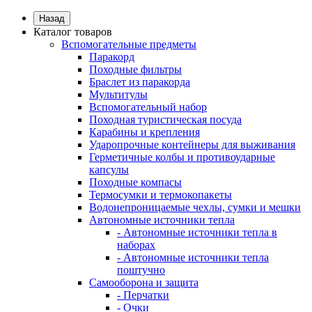
Назад
Каталог товаров
Вспомогательные предметы
Паракорд
Походные фильтры
Браслет из паракорда
Мультитулы
Вспомогательный набор
Походная туристическая посуда
Карабины и крепления
Ударопрочные контейнеры для выживания
Герметичные колбы и противоударные
капсулы
Походные компасы
Термосумки и термокопакеты
Водонепроницаемые чехлы, сумки и мешки
Автономные источники тепла
- Автономные источники тепла в
наборах
- Автономные источники тепла
поштучно
Самооборона и защита
- Перчатки
- Очки