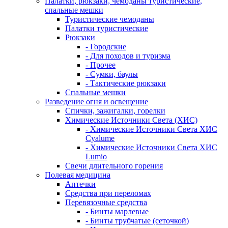
Палатки, рюкзаки, чемоданы туристические,
спальные мешки
Туристические чемоданы
Палатки туристические
Рюкзаки
- Городские
- Для походов и туризма
- Прочее
- Сумки, баулы
- Тактические рюкзаки
Спальные мешки
Разведение огня и освещение
Спички, зажигалки, горелки
Химические Источники Света (ХИС)
- Химические Источники Света ХИС
Cyalume
- Химические Источники Света ХИС
Lumio
Свечи длительного горения
Полевая медицина
Аптечки
Средства при переломах
Перевязочные средства
- Бинты марлевые
- Бинты трубчатые (сеточкой)