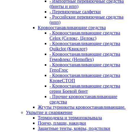
- Импортные перевязочные средства
(бинты и ипп)
- Перевязочные салфетки
- Российские перевязочные средства
(ипп)
Кровоостанавливающие средства
- Кровоостанавливающие средства
Celox (Селокс, Целокс)
- Кровоостанавливающие средства
Quikclot (Квиклот)
- Кровоостанавливающие средства
Гемофлекс (Hemoflex)
- Кровоостанавливающие средства
ГепоГлос
- Кровоостанавливающие средства
КровеСТОП
- Кровоостанавливающие средства
серии Боевой бинт
- Прочие кровоостанавливающие
средства
Жгуты турникеты кровоостанавливающие.
Укрытие и снаряжение
Термоодеяла и термопокрывала
Пончо, плащи, накидки
Защитные тенты, ковры, подстилки