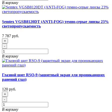
В корзину
Semtex VGSB8120DT (ANTI-FOG) темно-серые линзы 23%
светопропускаемость
7 787 руб.
+
-
В корзину
Глазной щит RSO-9 (защитный экран для проникающих
ранений глаз)
120 руб.
+
-
В корзину