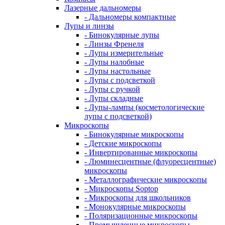
Лазерные дальномеры
- Дальномеры компактные
Лупы и линзы
- Бинокулярные лупы
- Линзы Френеля
- Лупы измерительные
- Лупы налобные
- Лупы настольные
- Лупы с подсветкой
- Лупы с ручкой
- Лупы складные
- Лупы-лампы (косметологические
лупы с подсветкой)
Микроскопы
- Бинокулярные микроскопы
- Детские микроскопы
- Инвертированные микроскопы
- Люминесцентные (флуоресцентные)
микроскопы
- Металлографические микроскопы
- Микроскопы Soptop
- Микроскопы для школьников
- Монокулярные микроскопы
- Поляризационные микроскопы
- Промышленные микроскопы