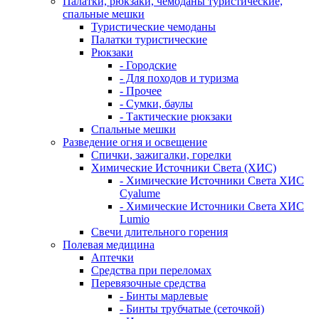
Палатки, рюкзаки, чемоданы туристические,
спальные мешки
Туристические чемоданы
Палатки туристические
Рюкзаки
- Городские
- Для походов и туризма
- Прочее
- Сумки, баулы
- Тактические рюкзаки
Спальные мешки
Разведение огня и освещение
Спички, зажигалки, горелки
Химические Источники Света (ХИС)
- Химические Источники Света ХИС
Cyalume
- Химические Источники Света ХИС
Lumio
Свечи длительного горения
Полевая медицина
Аптечки
Средства при переломах
Перевязочные средства
- Бинты марлевые
- Бинты трубчатые (сеточкой)