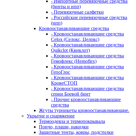
- Импортные перевязочные средства
(бинты и ипп)
- Перевязочные салфетки
- Российские перевязочные средства
(ипп)
Кровоостанавливающие средства
- Кровоостанавливающие средства
Celox (Селокс, Целокс)
- Кровоостанавливающие средства
Quikclot (Квиклот)
- Кровоостанавливающие средства
Гемофлекс (Hemoflex)
- Кровоостанавливающие средства
ГепоГлос
- Кровоостанавливающие средства
КровеСТОП
- Кровоостанавливающие средства
серии Боевой бинт
- Прочие кровоостанавливающие
средства
Жгуты турникеты кровоостанавливающие.
Укрытие и снаряжение
Термоодеяла и термопокрывала
Пончо, плащи, накидки
Защитные тенты, ковры, подстилки