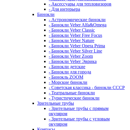
- Аксессуары для тепловизоров
- Для интерьера
Бинокли
- Астрономические бинокли
- Бинокли Veber Alfa&Omega
- Бинокли Veber Classic
- Бинокли Veber Free Focus
- Бинокли Veber Nature
- Бинокли Veber Opera Prima
- Бинокли Veber Silver Line
- Бинокли Veber Zoom
- Бинокли Veber Эврика
- Бинокли детские
- Бинокли для города
- Бинокль ZOOM
- Морские бинокли
- Советская классика - бинокли СССР
- Театральные бинокли
- Туристические бинокли
Зрительные трубы
- Зрительные трубы с прямым
окуляром
- Зрительные трубы с угловым
окуляром
Компасы