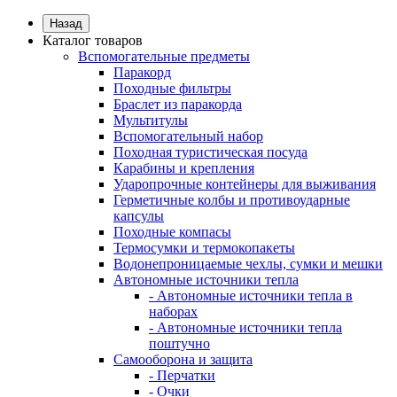
Назад
Каталог товаров
Вспомогательные предметы
Паракорд
Походные фильтры
Браслет из паракорда
Мультитулы
Вспомогательный набор
Походная туристическая посуда
Карабины и крепления
Ударопрочные контейнеры для выживания
Герметичные колбы и противоударные
капсулы
Походные компасы
Термосумки и термокопакеты
Водонепроницаемые чехлы, сумки и мешки
Автономные источники тепла
- Автономные источники тепла в
наборах
- Автономные источники тепла
поштучно
Самооборона и защита
- Перчатки
- Очки