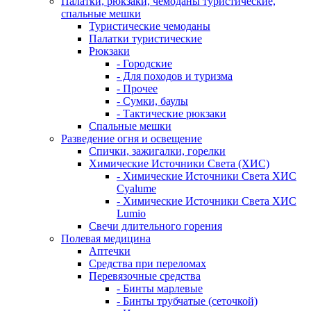
Палатки, рюкзаки, чемоданы туристические,
спальные мешки
Туристические чемоданы
Палатки туристические
Рюкзаки
- Городские
- Для походов и туризма
- Прочее
- Сумки, баулы
- Тактические рюкзаки
Спальные мешки
Разведение огня и освещение
Спички, зажигалки, горелки
Химические Источники Света (ХИС)
- Химические Источники Света ХИС
Cyalume
- Химические Источники Света ХИС
Lumio
Свечи длительного горения
Полевая медицина
Аптечки
Средства при переломах
Перевязочные средства
- Бинты марлевые
- Бинты трубчатые (сеточкой)