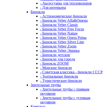
- Аксессуары для тепловизоров
- Для интерьера
Бинокли
- Астрономические бинокли
- Бинокли Veber Alfa&Omega
- Бинокли Veber Classic
- Бинокли Veber Free Focus
- Бинокли Veber Nature
- Бинокли Veber Opera Prima
- Бинокли Veber Silver Line
- Бинокли Veber Zoom
- Бинокли Veber Эврика
- Бинокли детские
- Бинокли для города
- Бинокль ZOOM
- Морские бинокли
- Советская классика - бинокли СССР
- Театральные бинокли
- Туристические бинокли
Зрительные трубы
- Зрительные трубы с прямым
окуляром
- Зрительные трубы с угловым
окуляром
Компасы