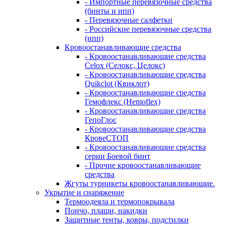
- Импортные перевязочные средства
(бинты и ипп)
- Перевязочные салфетки
- Российские перевязочные средства
(ипп)
Кровоостанавливающие средства
- Кровоостанавливающие средства
Celox (Селокс, Целокс)
- Кровоостанавливающие средства
Quikclot (Квиклот)
- Кровоостанавливающие средства
Гемофлекс (Hemoflex)
- Кровоостанавливающие средства
ГепоГлос
- Кровоостанавливающие средства
КровеСТОП
- Кровоостанавливающие средства
серии Боевой бинт
- Прочие кровоостанавливающие
средства
Жгуты турникеты кровоостанавливающие.
Укрытие и снаряжение
Термоодеяла и термопокрывала
Пончо, плащи, накидки
Защитные тенты, ковры, подстилки