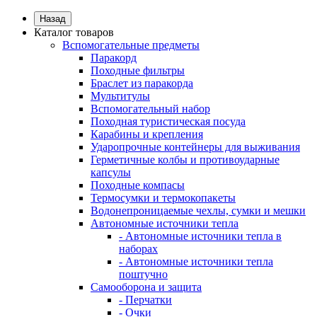
Назад
Каталог товаров
Вспомогательные предметы
Паракорд
Походные фильтры
Браслет из паракорда
Мультитулы
Вспомогательный набор
Походная туристическая посуда
Карабины и крепления
Ударопрочные контейнеры для выживания
Герметичные колбы и противоударные
капсулы
Походные компасы
Термосумки и термокопакеты
Водонепроницаемые чехлы, сумки и мешки
Автономные источники тепла
- Автономные источники тепла в
наборах
- Автономные источники тепла
поштучно
Самооборона и защита
- Перчатки
- Очки