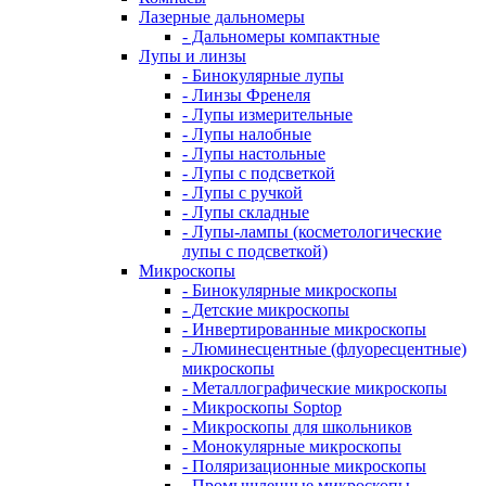
Лазерные дальномеры
- Дальномеры компактные
Лупы и линзы
- Бинокулярные лупы
- Линзы Френеля
- Лупы измерительные
- Лупы налобные
- Лупы настольные
- Лупы с подсветкой
- Лупы с ручкой
- Лупы складные
- Лупы-лампы (косметологические
лупы с подсветкой)
Микроскопы
- Бинокулярные микроскопы
- Детские микроскопы
- Инвертированные микроскопы
- Люминесцентные (флуоресцентные)
микроскопы
- Металлографические микроскопы
- Микроскопы Soptop
- Микроскопы для школьников
- Монокулярные микроскопы
- Поляризационные микроскопы
- Промышленные микроскопы