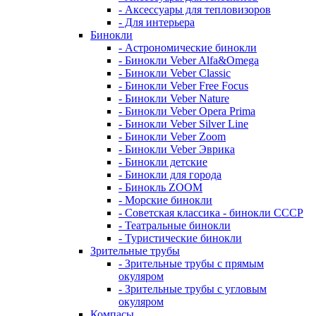
- Аксессуары для тепловизоров
- Для интерьера
Бинокли
- Астрономические бинокли
- Бинокли Veber Alfa&Omega
- Бинокли Veber Classic
- Бинокли Veber Free Focus
- Бинокли Veber Nature
- Бинокли Veber Opera Prima
- Бинокли Veber Silver Line
- Бинокли Veber Zoom
- Бинокли Veber Эврика
- Бинокли детские
- Бинокли для города
- Бинокль ZOOM
- Морские бинокли
- Советская классика - бинокли СССР
- Театральные бинокли
- Туристические бинокли
Зрительные трубы
- Зрительные трубы с прямым
окуляром
- Зрительные трубы с угловым
окуляром
Компасы