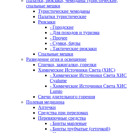
Палатки, рюкзаки, чемоданы туристические,
спальные мешки
Туристические чемоданы
Палатки туристические
Рюкзаки
- Городские
- Для походов и туризма
- Прочее
- Сумки, баулы
- Тактические рюкзаки
Спальные мешки
Разведение огня и освещение
Спички, зажигалки, горелки
Химические Источники Света (ХИС)
- Химические Источники Света ХИС
Cyalume
- Химические Источники Света ХИС
Lumio
Свечи длительного горения
Полевая медицина
Аптечки
Средства при переломах
Перевязочные средства
- Бинты марлевые
- Бинты трубчатые (сеточкой)