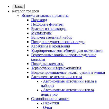
Назад
Каталог товаров
Вспомогательные предметы
Паракорд
Походные фильтры
Браслет из паракорда
Мультитулы
Вспомогательный набор
Походная туристическая посуда
Карабины и крепления
Ударопрочные контейнеры для выживания
Герметичные колбы и противоударные
капсулы
Походные компасы
Термосумки и термокопакеты
Водонепроницаемые чехлы, сумки и мешки
Автономные источники тепла
- Автономные источники тепла в
наборах
- Автономные источники тепла
поштучно
Самооборона и защита
- Перчатки
- Очки