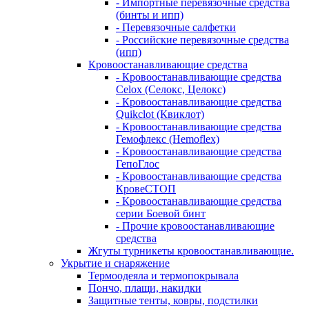
- Импортные перевязочные средства
(бинты и ипп)
- Перевязочные салфетки
- Российские перевязочные средства
(ипп)
Кровоостанавливающие средства
- Кровоостанавливающие средства
Celox (Селокс, Целокс)
- Кровоостанавливающие средства
Quikclot (Квиклот)
- Кровоостанавливающие средства
Гемофлекс (Hemoflex)
- Кровоостанавливающие средства
ГепоГлос
- Кровоостанавливающие средства
КровеСТОП
- Кровоостанавливающие средства
серии Боевой бинт
- Прочие кровоостанавливающие
средства
Жгуты турникеты кровоостанавливающие.
Укрытие и снаряжение
Термоодеяла и термопокрывала
Пончо, плащи, накидки
Защитные тенты, ковры, подстилки