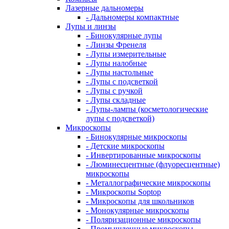
Лазерные дальномеры
- Дальномеры компактные
Лупы и линзы
- Бинокулярные лупы
- Линзы Френеля
- Лупы измерительные
- Лупы налобные
- Лупы настольные
- Лупы с подсветкой
- Лупы с ручкой
- Лупы складные
- Лупы-лампы (косметологические
лупы с подсветкой)
Микроскопы
- Бинокулярные микроскопы
- Детские микроскопы
- Инвертированные микроскопы
- Люминесцентные (флуоресцентные)
микроскопы
- Металлографические микроскопы
- Микроскопы Soptop
- Микроскопы для школьников
- Монокулярные микроскопы
- Поляризационные микроскопы
- Промышленные микроскопы