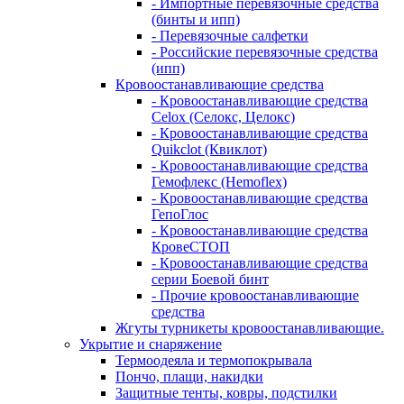
- Импортные перевязочные средства
(бинты и ипп)
- Перевязочные салфетки
- Российские перевязочные средства
(ипп)
Кровоостанавливающие средства
- Кровоостанавливающие средства
Celox (Селокс, Целокс)
- Кровоостанавливающие средства
Quikclot (Квиклот)
- Кровоостанавливающие средства
Гемофлекс (Hemoflex)
- Кровоостанавливающие средства
ГепоГлос
- Кровоостанавливающие средства
КровеСТОП
- Кровоостанавливающие средства
серии Боевой бинт
- Прочие кровоостанавливающие
средства
Жгуты турникеты кровоостанавливающие.
Укрытие и снаряжение
Термоодеяла и термопокрывала
Пончо, плащи, накидки
Защитные тенты, ковры, подстилки