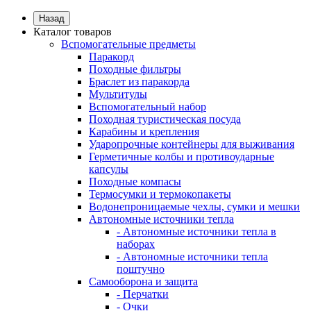
Назад
Каталог товаров
Вспомогательные предметы
Паракорд
Походные фильтры
Браслет из паракорда
Мультитулы
Вспомогательный набор
Походная туристическая посуда
Карабины и крепления
Ударопрочные контейнеры для выживания
Герметичные колбы и противоударные
капсулы
Походные компасы
Термосумки и термокопакеты
Водонепроницаемые чехлы, сумки и мешки
Автономные источники тепла
- Автономные источники тепла в
наборах
- Автономные источники тепла
поштучно
Самооборона и защита
- Перчатки
- Очки