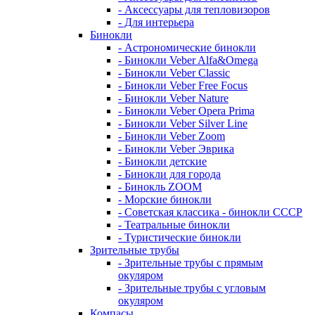
- Аксессуары для тепловизоров
- Для интерьера
Бинокли
- Астрономические бинокли
- Бинокли Veber Alfa&Omega
- Бинокли Veber Classic
- Бинокли Veber Free Focus
- Бинокли Veber Nature
- Бинокли Veber Opera Prima
- Бинокли Veber Silver Line
- Бинокли Veber Zoom
- Бинокли Veber Эврика
- Бинокли детские
- Бинокли для города
- Бинокль ZOOM
- Морские бинокли
- Советская классика - бинокли СССР
- Театральные бинокли
- Туристические бинокли
Зрительные трубы
- Зрительные трубы с прямым
окуляром
- Зрительные трубы с угловым
окуляром
Компасы