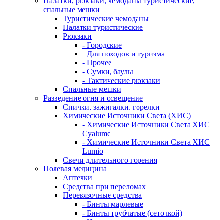
Палатки, рюкзаки, чемоданы туристические,
спальные мешки
Туристические чемоданы
Палатки туристические
Рюкзаки
- Городские
- Для походов и туризма
- Прочее
- Сумки, баулы
- Тактические рюкзаки
Спальные мешки
Разведение огня и освещение
Спички, зажигалки, горелки
Химические Источники Света (ХИС)
- Химические Источники Света ХИС
Cyalume
- Химические Источники Света ХИС
Lumio
Свечи длительного горения
Полевая медицина
Аптечки
Средства при переломах
Перевязочные средства
- Бинты марлевые
- Бинты трубчатые (сеточкой)