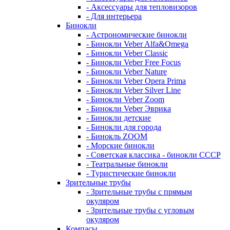
- Аксессуары для тепловизоров
- Для интерьера
Бинокли
- Астрономические бинокли
- Бинокли Veber Alfa&Omega
- Бинокли Veber Classic
- Бинокли Veber Free Focus
- Бинокли Veber Nature
- Бинокли Veber Opera Prima
- Бинокли Veber Silver Line
- Бинокли Veber Zoom
- Бинокли Veber Эврика
- Бинокли детские
- Бинокли для города
- Бинокль ZOOM
- Морские бинокли
- Советская классика - бинокли СССР
- Театральные бинокли
- Туристические бинокли
Зрительные трубы
- Зрительные трубы с прямым
окуляром
- Зрительные трубы с угловым
окуляром
Компасы