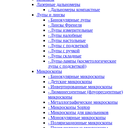
Лазерные дальномеры
- Дальномеры компактные
Лупы и линзы
- Бинокулярные лупы
- Линзы Френеля
- Лупы измерительные
- Лупы налобные
- Лупы настольные
- Лупы с подсветкой
- Лупы с ручкой
- Лупы складные
- Лупы-лампы (косметологические
лупы с подсветкой)
Микроскопы
- Бинокулярные микроскопы
- Детские микроскопы
- Инвертированные микроскопы
- Люминесцентные (флуоресцентные)
микроскопы
- Металлографические микроскопы
- Микроскопы Soptop
- Микроскопы для школьников
- Монокулярные микроскопы
- Поляризационные микроскопы
- Промышленные микроскопы