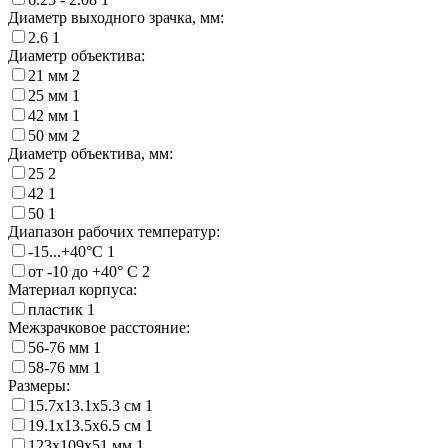
Диаметр выходного зрачка, мм:
2.6
1
Диаметр объектива:
21 мм
2
25 мм
1
42 мм
1
50 мм
2
Диаметр объектива, мм:
25
2
42
1
50
1
Диапазон рабочих температур:
-15...+40°С
1
от -10 до +40° C
2
Материал корпуса:
пластик
1
Межзрачковое расстояние:
56-76 мм
1
58-76 мм
1
Размеры:
15.7х13.1х5.3 см
1
19.1х13.5х6.5 см
1
123х109х51 мм
1