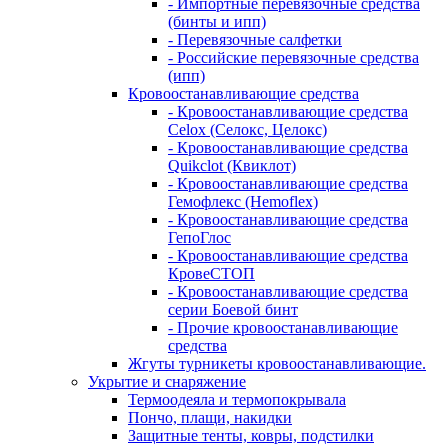
- Импортные перевязочные средства
(бинты и ипп)
- Перевязочные салфетки
- Российские перевязочные средства
(ипп)
Кровоостанавливающие средства
- Кровоостанавливающие средства
Celox (Селокс, Целокс)
- Кровоостанавливающие средства
Quikclot (Квиклот)
- Кровоостанавливающие средства
Гемофлекс (Hemoflex)
- Кровоостанавливающие средства
ГепоГлос
- Кровоостанавливающие средства
КровеСТОП
- Кровоостанавливающие средства
серии Боевой бинт
- Прочие кровоостанавливающие
средства
Жгуты турникеты кровоостанавливающие.
Укрытие и снаряжение
Термоодеяла и термопокрывала
Пончо, плащи, накидки
Защитные тенты, ковры, подстилки