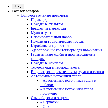
Назад
Каталог товаров
Вспомогательные предметы
Паракорд
Походные фильтры
Браслет из паракорда
Мультитулы
Вспомогательный набор
Походная туристическая посуда
Карабины и крепления
Ударопрочные контейнеры для выживания
Герметичные колбы и противоударные
капсулы
Походные компасы
Термосумки и термокопакеты
Водонепроницаемые чехлы, сумки и мешки
Автономные источники тепла
- Автономные источники тепла в
наборах
- Автономные источники тепла
поштучно
Самооборона и защита
- Перчатки
- Очки