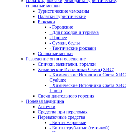
Палатки, рюкзаки, чемоданы туристические,
спальные мешки
Туристические чемоданы
Палатки туристические
Рюкзаки
- Городские
- Для походов и туризма
- Прочее
- Сумки, баулы
- Тактические рюкзаки
Спальные мешки
Разведение огня и освещение
Спички, зажигалки, горелки
Химические Источники Света (ХИС)
- Химические Источники Света ХИС
Cyalume
- Химические Источники Света ХИС
Lumio
Свечи длительного горения
Полевая медицина
Аптечки
Средства при переломах
Перевязочные средства
- Бинты марлевые
- Бинты трубчатые (сеточкой)