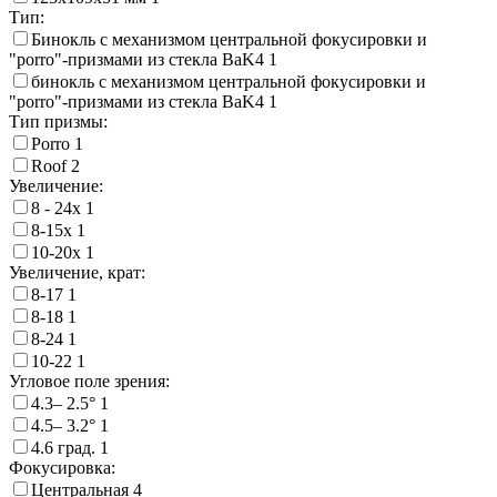
Тип:
Бинокль с механизмом центральной фокусировки и
"porro"-призмами из стекла BaK4
1
бинокль с механизмом центральной фокусировки и
"porro"-призмами из стекла BaK4
1
Тип призмы:
Porro
1
Roof
2
Увеличение:
8 - 24х
1
8-15х
1
10-20х
1
Увеличение, крат:
8-17
1
8-18
1
8-24
1
10-22
1
Угловое поле зрения:
4.3– 2.5°
1
4.5– 3.2°
1
4.6 град.
1
Фокусировка:
Центральная
4